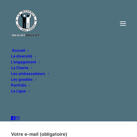
Accueil
La diversité
L’engagement
La Charte
Pour nous contacter !
Les ambassadeurs
Les goodies
Portfolio
La Ligue
Votre nom (obligatoire)
Votre e-mail (obligatoire)