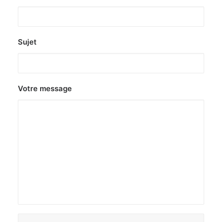
Sujet
Votre message