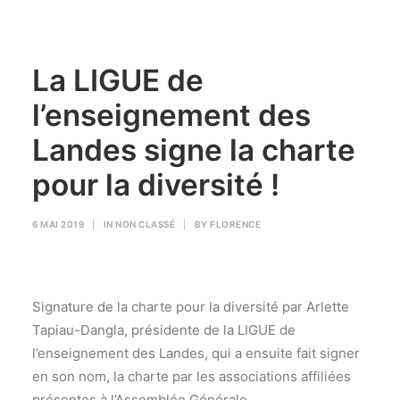
La LIGUE de
l’enseignement des
Landes signe la charte
pour la diversité !
6 MAI 2019
|
IN
NON CLASSÉ
|
BY
FLORENCE
Signature de la charte pour la diversité par Arlette
Tapiau-Dangla, présidente de la LIGUE de
l’enseignement des Landes, qui a ensuite fait signer
en son nom, la charte par les associations affiliées
présentes à l’Assemblée Générale.