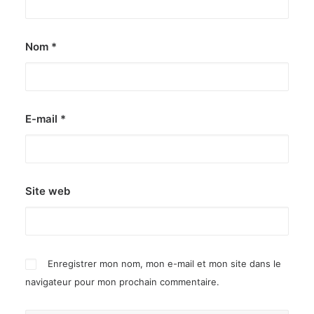
Nom
*
E-mail
*
Site web
Enregistrer mon nom, mon e-mail et mon site dans le
navigateur pour mon prochain commentaire.