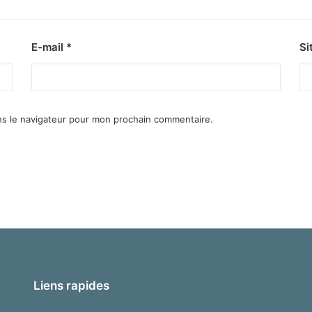
E-mail
*
Si
ns le navigateur pour mon prochain commentaire.
Liens rapides